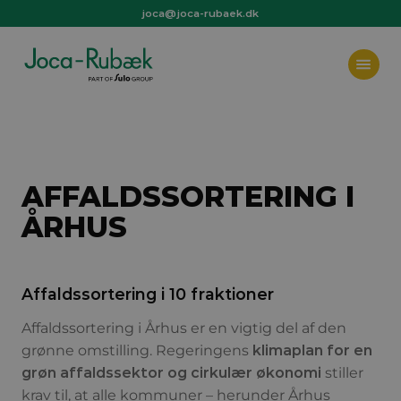
joca@joca-rubaek.dk
+45 97 44 36 66
joca@joca-rubaek.dk
AFFALDSSORTERING I
ÅRHUS
Affaldssortering i 10 fraktioner
Affaldssortering i Århus er en vigtig del af den
grønne omstilling. Regeringens
klimaplan for en
grøn affaldssektor og cirkulær økonomi
stiller
krav til, at alle kommuner – herunder Århus