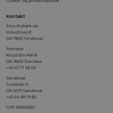
Cookie- og privatlivspolitik
Kontakt
Joca-Rubæk a/s
Industrivej 8
DK-7830 Vinderup
Stenløse
Knud Bro Allé 8
DK-3660 Stenløse
+45 47 17 28 00
Søndersø
Sunekær 6
DK-5471 Søndersø
+45 64 89 19 85
CVR 18660830