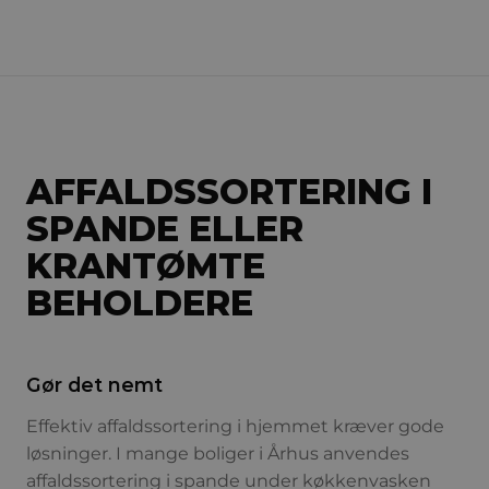
AFFALDSSORTERING I
SPANDE ELLER
KRANTØMTE
BEHOLDERE
Gør det nemt
Effektiv affaldssortering i hjemmet kræver gode
løsninger. I mange boliger i Århus anvendes
affaldssortering i spande under køkkenvasken