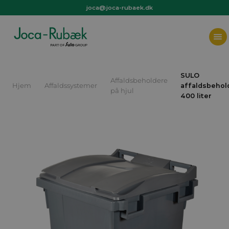
joca@joca-rubaek.dk
+45 97 44 36 66
joca@joca-rubaek.dk
SULO
Affaldsbeholdere
Hjem
Affaldssystemer
affaldsbehol
på hjul
400 liter