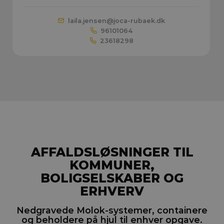
laila.jensen@
joca-rubaek.dk
96101064
23618298
AFFALDSLØSNINGER TIL
KOMMUNER,
BOLIGSELSKABER OG
ERHVERV
Nedgravede Molok-systemer, containere
og beholdere på hjul til enhver opgave.