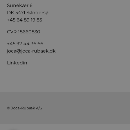
Sunekær 6
DK-5471 Søndersø
+45 64 89 19 85
CVR 18660830
+45 97 44 36 66
joca@joca-rubaek.dk
Linkedin
© Joca-Rubæk A/S