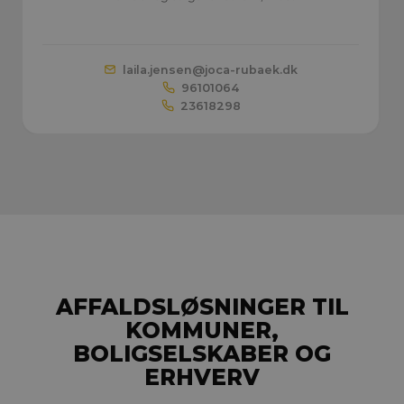
laila.jensen@
joca-rubaek.dk
96101064
23618298
AFFALDSLØSNINGER TIL
KOMMUNER,
BOLIGSELSKABER OG
ERHVERV