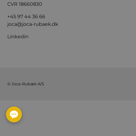
CVR 18660830
+45 97 44 36 66
joca@joca-rubaek.dk
Linkedin
© Joca-Rubæk A/S