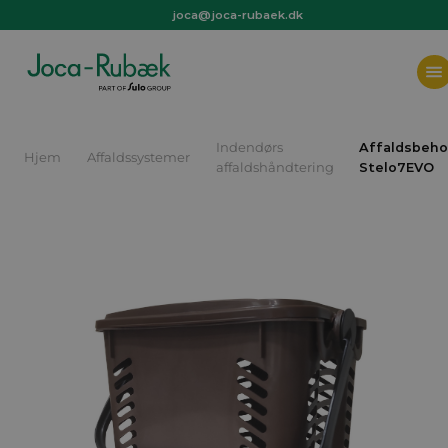
joca@joca-rubaek.dk
+45 97 44 36 66
joca@joca-rubaek.dk
Indendørs
Affaldsbeho
Hjem
Affaldssystemer
affaldshåndtering
Stelo7EVO