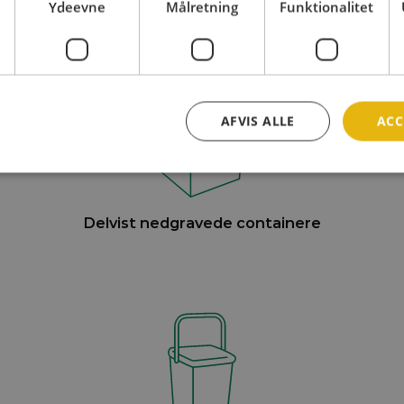
Ydeevne
Målretning
Funktionalitet
AFVIS ALLE
ACC
Delvist nedgravede containere