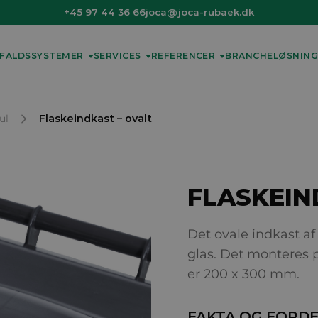
+45 97 44 36 66
joca@joca-rubaek.dk
FALDSSYSTEMER
SERVICES
REFERENCER
BRANCHELØSNING
ul
Flaskeindkast – ovalt
FLASKEIN
Det ovale indkast af
glas. Det monteres p
er 200 x 300 mm.
FAKTA OG FORD