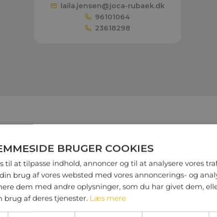
laila.jensen@
joca-rubaek.dk
96101064
23618298
EMMESIDE BRUGER COOKIES
ER TIL KOMMUNER, BO
 til at tilpasse indhold, annoncer og til at analysere vores traf
ERHVERV
din brug af vores websted med vores annoncerings- og anal
re dem med andre oplysninger, som du har givet dem, ell
vede Molok-systemer, containere og behol
n brug af deres tjenester.
Læs mere
hjul til enhver opgave.