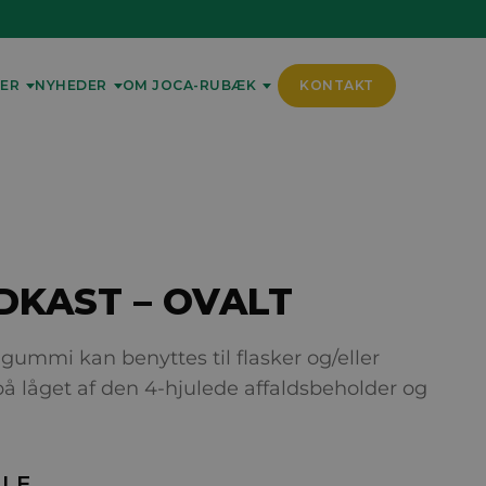
ER
NYHEDER
OM JOCA-RUBÆK
KONTAKT
DKAST – OVALT
 gummi kan benyttes til flasker og/eller
å låget af den 4-hjulede affaldsbeholder og
ELE