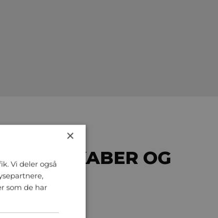
×
LIGSELSKABER OG
ik. Vi deler også
ysepartnere,
er som de har
dere på