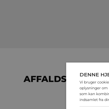
DENNE HJ
AFFALDSLØSNING
Vi bruger cookies
oplysninger om 
som kan kombine
Nedgra
indsamlet fra di