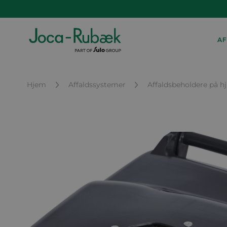
AF
Hjem
Affaldssystemer
Affaldsbeholdere på hj