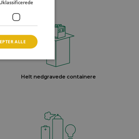
Uklassificerede
EPTER ALLE
Helt nedgravede containere