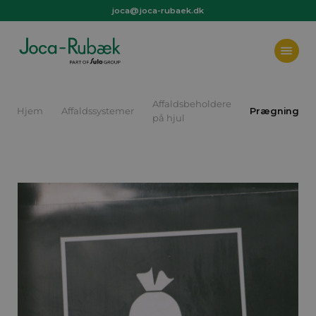
joca@joca-rubaek.dk
+45 97 44 36 66
joca@joca-rubaek.dk
Affaldsbeholdere
Hjem
Affaldssystemer
Prægning
på hjul