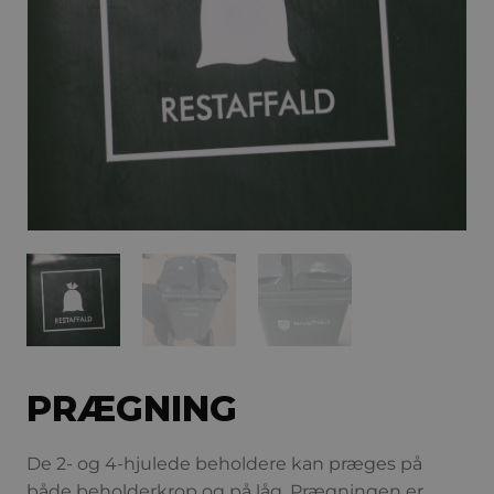
PRÆGNING
De 2- og 4-hjulede beholdere kan præges på
både beholderkrop og på låg. Prægningen er