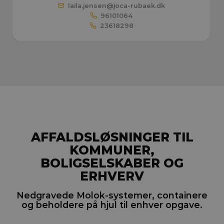
laila.jensen@
joca-rubaek.dk
96101064
23618298
AFFALDSLØSNINGER TIL
KOMMUNER,
BOLIGSELSKABER OG
ERHVERV
Nedgravede Molok-systemer, containere
og beholdere på hjul til enhver opgave.