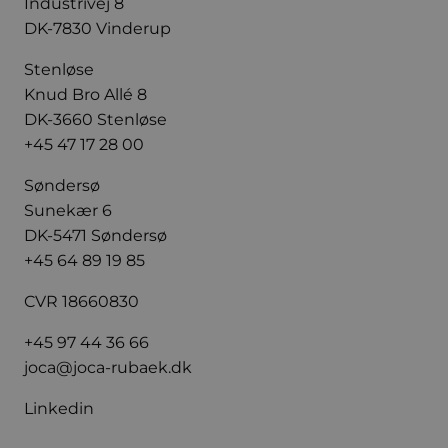
Industrivej 8
DK-7830 Vinderup
Stenløse
Knud Bro Allé 8
DK-3660 Stenløse
+45 47 17 28 00
Søndersø
Sunekær 6
DK-5471 Søndersø
+45 64 89 19 85
CVR 18660830
+45 97 44 36 66
joca@joca-rubaek.dk
Linkedin