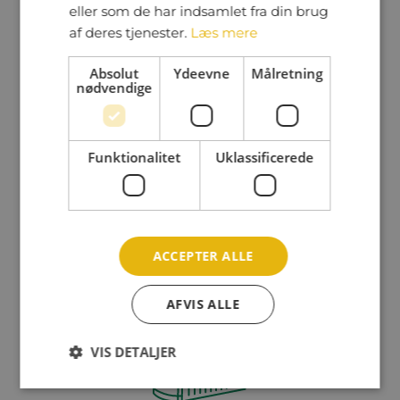
Delvist nedgravede containere
eller som de har indsamlet fra din brug
af deres tjenester.
Læs mere
Absolut
Ydeevne
Målretning
nødvendige
Funktionalitet
Uklassificerede
Helt nedgravede containere
ACCEPTER ALLE
AFVIS ALLE
VIS DETALJER