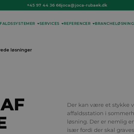
+45 97 44 36 66
joca@joca-rubaek.dk
FALDSSYSTEMER
SERVICES
REFERENCER
BRANCHELØSNING
vede løsninger
 AF
Der kan være et stykke v
affaldsstation i sommer
E
løsning. Der er nemlig en 
især fordi der skal graves