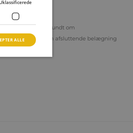
Uklassificerede
 vil typisk være:
erne
jorden og fylde op rundt om
 evt. hældning på den afsluttende belægning
EPTER ALLE