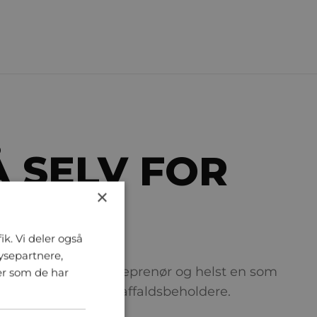
Å SELV FOR
×
ik. Vi deler også
ysepartnere,
entrere med en entreprenør og helst en som
er som de har
tablere nedgravede affaldsbeholdere.