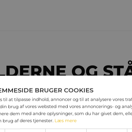
LDERNE OG ST
EMMESIDE BRUGER COOKIES
 til at tilpasse indhold, annoncer og til at analysere vores traf
din brug af vores websted med vores annoncerings- og anal
nende selv at stå for
Det er nødvendigt at 
re dem med andre oplysninger, som du har givet dem, ell
n brug af deres tjenester.
Læs mere
dere i
har erfaring med at e
t andet om at: