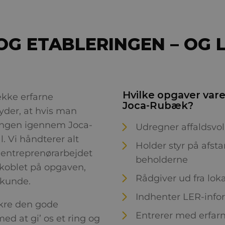
 OG ETABLERINGEN – OG
Hvilke opgaver var
kke erfarne
Joca-Rubæk?
yder, at hvis man
ringen igennem Joca-
Udregner affaldsvo
. Vi håndterer alt
Holder styr på afst
 entreprenørarbejdet
beholderne
r koblet på opgaven,
Rådgiver ud fra loka
 kunde.
Indhenter LER-info
ikre den gode
Entrerer med erfar
 med at gi’ os et ring og