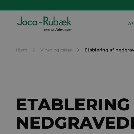
AF
Hjem
Viden og cases
Etablering af nedgra
ETABLERING
NEDGRAVED