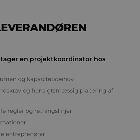
 LEVERANDØREN
etager en projektkoordinator hos
lumen og kapacitetsbehov
andskrav og hensigtsmæssig placering af
le regler og retningslinjer
rmationer
ne entreprenører