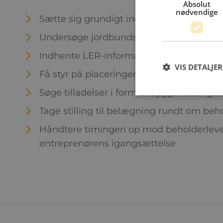
Absolut
nødvendige
Sætte sig grundigt ind i kommunens krav
Undersøge jordbundsforhold, fx grundv
Indhente LER-informationer
VIS DETALJER
Få styr på placeringen
Søge tilladelser i form af bygge- eller gra
Tage stilling til belægning rundt om beh
Håndtere timingen op mod beholderlev
entreprenørens igangsættelse