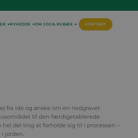
ER
NYHEDER
OM JOCA-RUBÆK
KONTAKT
ej fra idé og ønske om en nedgravet
husområdet til den færdigetablerede
hel del ting at forholde sig til i processen –
 i jorden.