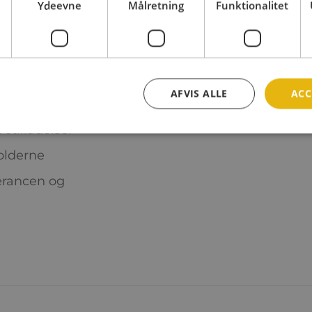
Ydeevne
Målretning
Funktionalitet
Entreprenørens opgave
 og retningslinjer
Grave ud til behold
andsniveau
Krane beholderne i 
Forholde sig til en
AFVIS ALLE
ACC
vetilladelser
olderne
erancen og