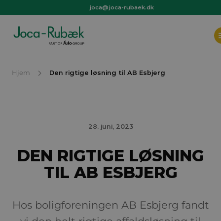
joca@joca-rubaek.dk
+45 97 44 36 66
joca@joca-rubaek.dk
Hjem
Den rigtige løsning til AB Esbjerg
28. juni, 2023
DEN RIGTIGE LØSNING
TIL AB ESBJERG
Hos boligforeningen AB Esbjerg fandt