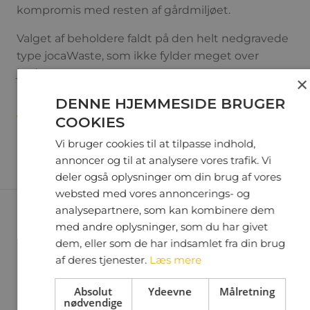
kompromis med resten af gårdmiljøet.
Valget af beholdere faldt på den helt nedgravede
type jocaWaste, som ikke fylder meget over
jorden.
×
Læs mere om projektet på vores
DENNE HJEMMESIDE BRUGER
.
VIDEN OG CASES SIDE
COOKIES
Vi bruger cookies til at tilpasse indhold,
annoncer og til at analysere vores trafik. Vi
deler også oplysninger om din brug af vores
websted med vores annoncerings- og
analysepartnere, som kan kombinere dem
med andre oplysninger, som du har givet
dem, eller som de har indsamlet fra din brug
VÆR ALTID OPDATERET MED
af deres tjenester.
Læs mere
SENESTE NYT
Absolut
Ydeevne
Målretning
nødvendige