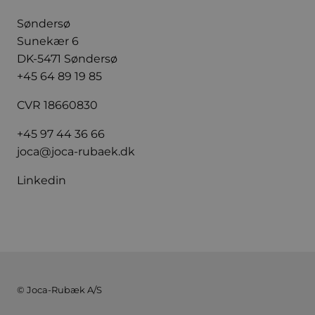
Søndersø
Sunekær 6
DK-5471 Søndersø
+45 64 89 19 85
CVR 18660830
+45 97 44 36 66
joca@joca-rubaek.dk
Linkedin
© Joca-Rubæk A/S