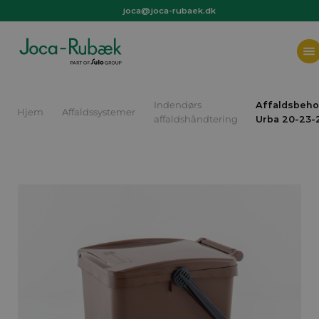
joca@joca-rubaek.dk
+45 97 44 36 66
joca@joca-rubaek.dk
Indendørs
Affaldsbeho
Hjem
Affaldssystemer
affaldshåndtering
Urba 20-23-