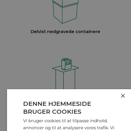
Delvist nedgravede containere
×
Helt nedgravede containere
DENNE HJEMMESIDE
BRUGER COOKIES
Vi bruger cookies til at tilpasse indhold,
annoncer og til at analysere vores trafik. Vi