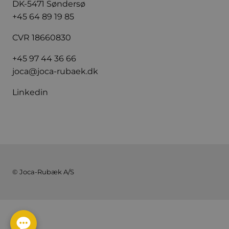
DK-5471 Søndersø
+45 64 89 19 85
CVR 18660830
+45 97 44 36 66
joca@joca-rubaek.dk
Linkedin
© Joca-Rubæk A/S