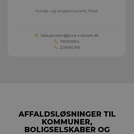
Kunde- og salgskonsulent, Plast
laila.jensen@
joca-rubaek.dk
96101064
23618298
AFFALDSLØSNINGER TIL
KOMMUNER,
BOLIGSELSKABER OG